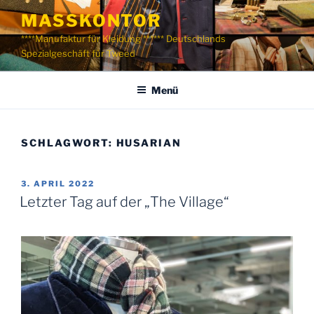
Zum
MASSKONTOR
Inhalt
****Manufaktur für Kleidung ****** Deutschlands
springen
Spezialgeschäft für Tweed
Menü
SCHLAGWORT:
HUSARIAN
VERÖFFENTLICHT
3. APRIL 2022
AM
Letzter Tag auf der „The Village“