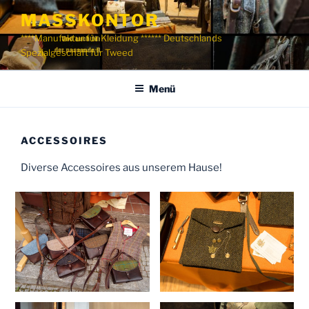
Zum
MASSKONTOR
Inhalt
****Manufaktur für Kleidung ****** Deutschlands
springen
Spezialgeschäft für Tweed
Menü
ACCESSOIRES
Diverse Accessoires aus unserem Hause!