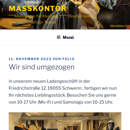
Zum
MASSKONTOR
Inhalt
****Manufaktur für Kleidung ****** Deutschlands
springen
Spezialgeschäft für Tweed
Menü
VERÖFFENTLICHT
11. NOVEMBER 2023
VON
FELIX
AM
Wir sind umgezogen
in unserem neuen Ladengeschäft in der
Friedrichstraße 12, 19055 Schwerin , fertigen wir nun
Ihr nächstes Lieblingsstück. Besuchen Sie uns gerne
von 10-17 Uhr (Mo-Fr.) und Samstags von 10-15 Uhr.