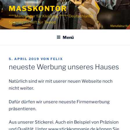
Zum
MASSKONTOR
Inhalt
****Manufaktur für Kleidung ****** Deutschlands
springen
Spezialgeschäft für Tweed
Menü
VERÖFFENTLICHT
5. APRIL 2019
VON
FELIX
AM
neueste Werbung unseres Hauses
Natürlich sind wir mit userer neuen Webseite noch
nicht weiter.
Dafür dürfen wir unsere neueste Firmenwerbung
präsentieren.
Aus unserer Stickerei. Auch ein Beispiel von Präzision
und Qualität. Unter www.stickkompanie.de können Sie